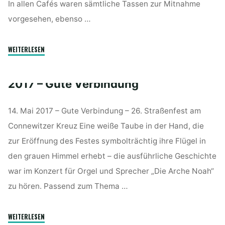
In allen Cafés waren sämtliche Tassen zur Mitnahme
vorgesehen, ebenso …
"2018
WEITERLESEN
–
Tausend
2017 – Gute Verbindung
Tassen"
14. Mai 2017 – Gute Verbindung – 26. Straßenfest am
Connewitzer Kreuz Eine weiße Taube in der Hand, die
zur Eröffnung des Festes symbolträchtig ihre Flügel in
den grauen Himmel erhebt – die ausführliche Geschichte
war im Konzert für Orgel und Sprecher „Die Arche Noah“
zu hören. Passend zum Thema …
"2017
WEITERLESEN