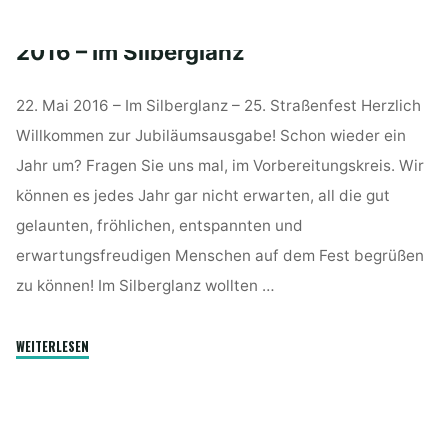
–
Gute
2016 – Im Silberglanz
Verbindung"
22. Mai 2016 – Im Silberglanz – 25. Straßenfest Herzlich
Willkommen zur Jubiläumsausgabe! Schon wieder ein
Jahr um? Fragen Sie uns mal, im Vorbereitungskreis. Wir
können es jedes Jahr gar nicht erwarten, all die gut
gelaunten, fröhlichen, entspannten und
erwartungsfreudigen Menschen auf dem Fest begrüßen
zu können! Im Silberglanz wollten …
"2016
WEITERLESEN
–
Im
Silberglanz"