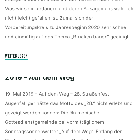
Was wir sehr bedauern und deren Absagen uns wahrlich
nicht leicht gefallen ist. Zumal sich der
Vorbereitungskreis zu Jahresbeginn 2020 sehr schnell
und einmütig auf das Thema „Brücken bauen“ geeinigt …
"2020
WEITERLESEN
+
2021
2019 – Auf dem Weg
–
KEIN
19. Mai 2019 – Auf dem Weg – 28. Straßenfest
Straßenfest"
Augenfälliger hätte das Motto des „28.“ nicht erlebt und
gezeigt werden können: Die ökumenische
Gottesdienstgemeinde bei vormittäglichem
Sonntagssonnenwetter „Auf dem Weg“. Entlang der