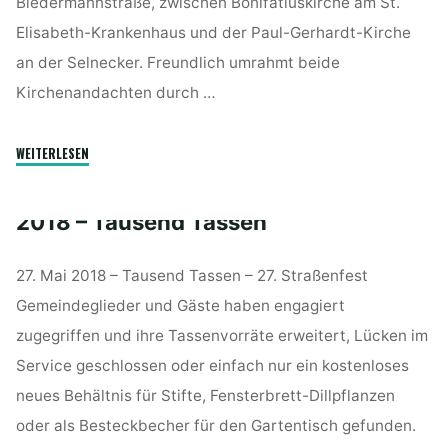
Biedermannstraße, zwischen Bonifatiuskirche am St.
Elisabeth-Krankenhaus und der Paul-Gerhardt-Kirche
an der Selnecker. Freundlich umrahmt beide
Kirchenandachten durch …
"2019
WEITERLESEN
–
Auf
2018 – Tausend Tassen
dem
Weg"
27. Mai 2018 – Tausend Tassen – 27. Straßenfest
Gemeindeglieder und Gäste haben engagiert
zugegriffen und ihre Tassenvorräte erweitert, Lücken im
Service geschlossen oder einfach nur ein kostenloses
neues Behältnis für Stifte, Fensterbrett-Dillpflanzen
oder als Besteckbecher für den Gartentisch gefunden.