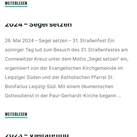
"2025
WEITERLESEN
–
Gleich
2024 – Segel setzen
ums
Eck"
26. Mai 2024 – Segel setzen – 31. Straßenfest Ein
sonniger Tag lud zum Besuch des 31. Straßenfestes am
Connewitzer Kreuz unter dem Motto „Segel setzen“ ein,
organisiert von der Evangelischen Kirchgemeinde im
Leipziger Süden und der Katholischen Pfarrei St.
Bonifatius Leipzig-Süd. Mit einem ökumenischen
Gottesdienst in der Paul-Gerhardt-Kirche begann …
"2024
WEITERLESEN
–
Segel
2023 – Vielfa(e)ltig
setzen"