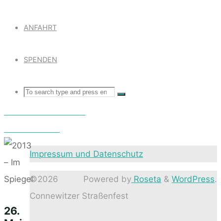
ANFAHRT
SPENDEN
Search
SEARCH
Search
2012 – Nehmen Sie Platz
for:
2014 – Baustelle
Impressum und Datenschutz
©2026
Powered by
Roseta
&
WordPress
.
Connewitzer Straßenfest
26.