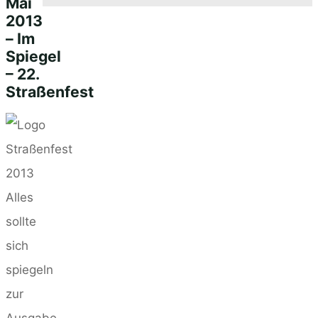
Mai
Back
2013
– Im
to
Spiegel
Top
– 22.
Straßenfest
Alles
sollte
sich
spiegeln
zur