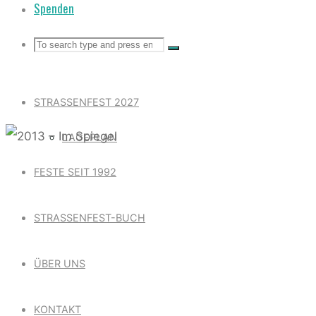
Spenden
Search
Search
Search
for:
STRASSENFEST 2027
LAGEPLAN
FESTE SEIT 1992
2013 – IM SPIEGEL
STRASSENFEST-BUCH
ÜBER UNS
KONTAKT