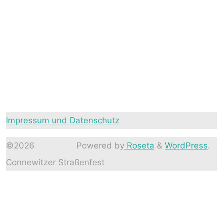
Impressum und Datenschutz
©2026
Powered by
Roseta
&
WordPress
.
Connewitzer Straßenfest
Back
to
Top