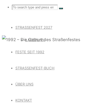
Search
Search
Search
for:
STRASSENFEST 2027
LAGEPLAN
FESTE SEIT 1992
1992 – DI
STRASSENFEST-BUCH
1. Connewitzer Straßenfest,
ÜBER UNS
KONTAKT