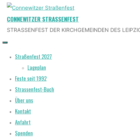
Skip
CONNEWITZER STRASSENFEST
to
content
STRASSENFEST DER KIRCHGEMEINDEN DES LEIPZI
Straßenfest 2027
Lageplan
Feste seit 1992
Strassenfest-Buch
Über uns
Kontakt
Anfahrt
Spenden