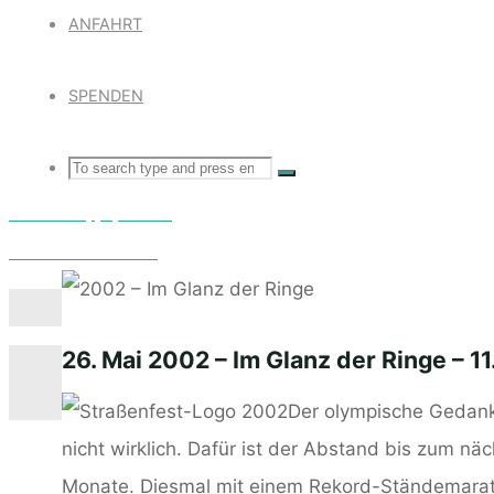
ANFAHRT
SPENDEN
Search
SEARCH
Search
2001 – Klappe, das 10.
for:
2003 – OHNE THEMA
26. Mai 2002 – Im Glanz der Ringe – 11
Der olympische Gedanke
nicht wirklich. Dafür ist der Abstand bis zum näc
Monate. Diesmal mit einem Rekord-Ständemarath