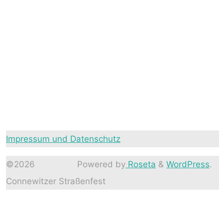
Impressum und Datenschutz
©2026
Powered by
Roseta
&
WordPress
.
Connewitzer Straßenfest
Back
to