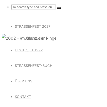
Search
Search
Search
for:
STRASSENFEST 2027
LAGEPLAN
FESTE SEIT 1992
2002 – IM
STRASSENFEST-BUCH
ÜBER UNS
KONTAKT