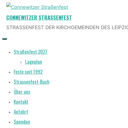
Skip
CONNEWITZER STRASSENFEST
to
content
STRASSENFEST DER KIRCHGEMEINDEN DES LEIPZI
Straßenfest 2027
Lageplan
Feste seit 1992
Strassenfest-Buch
Über uns
Kontakt
Anfahrt
Spenden