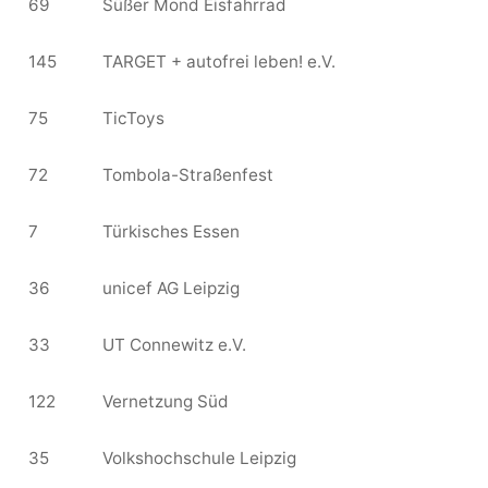
69
Süßer Mond Eisfahrrad
145
TARGET + autofrei leben! e.V.
75
TicToys
72
Tombola-Straßenfest
7
Türkisches Essen
36
unicef AG Leipzig
33
UT Connewitz e.V.
122
Vernetzung Süd
35
Volkshochschule Leipzig