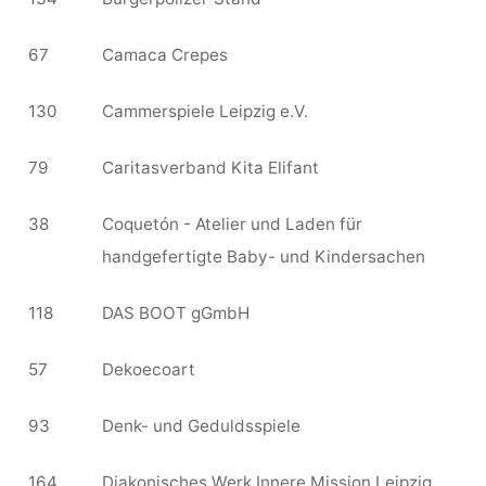
67
Camaca Crepes
130
Cammerspiele Leipzig e.V.
79
Caritasverband Kita Elifant
38
Coquetón - Atelier und Laden für
handgefertigte Baby- und Kindersachen
118
DAS BOOT gGmbH
57
Dekoecoart
93
Denk- und Geduldsspiele
164
Diakonisches Werk Innere Mission Leipzig